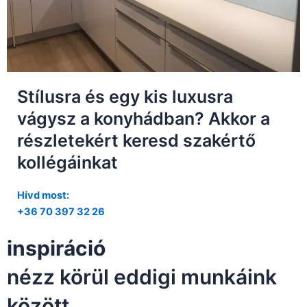
Stílusra és egy kis luxusra
vágysz a konyhádban? Akkor a
részletekért keresd szakértő
kollégáinkat
Hívd most:
+36 70 397 32 26
inspiráció
nézz körül eddigi munkáink
között