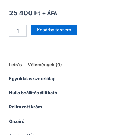
25 400
Ft
+ ÁFA
Zuhanyajtó
Kosárba teszem
csuklópánt
Üveg
-
Fal
90°,
mindkét
Leírás
Vélemények (0)
oldalon
nyíló
Egyoldalas szerelőlap
mennyiség
Nulla beállítás állítható
Polírozott króm
Önzáró