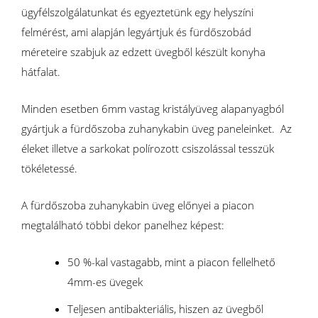
ügyfélszolgálatunkat és egyeztetünk egy helyszíni
felmérést, ami alapján legyártjuk és fürdőszobád
méreteire szabjuk az edzett üvegből készült konyha
hátfalat.
Minden esetben 6mm vastag kristályüveg alapanyagból
gyártjuk a fürdőszoba zuhanykabin üveg paneleinket. Az
éleket illetve a sarkokat polírozott csiszolással tesszük
tökéletessé.
A fürdőszoba zuhanykabin üveg előnyei a piacon
megtalálható többi dekor panelhez képest:
50 %-kal vastagabb, mint a piacon fellelhető
4mm-es üvegek
Teljesen antibakteriális, hiszen az üvegből