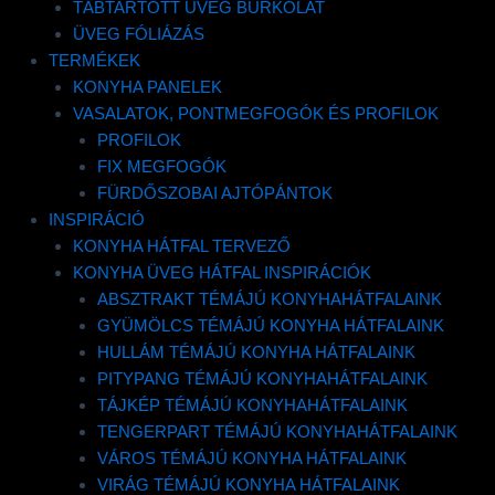
TÁBTARTOTT ÜVEG BURKOLAT
ÜVEG FÓLIÁZÁS
• Tisztítás: Könnyedén tisztítható nedves
TERMÉKEK
KONYHA PANELEK
mosószeres ronggyal, az antibakteriális
VASALATOK, PONTMEGFOGÓK ÉS PROFILOK
felületnek köszönhetően
PROFILOK
• Jobbról vagy balról is kérhető ajtónyílással
FIX MEGFOGÓK
• Edzett üveg lévén ütésállósága sokkal
FÜRDŐSZOBAI AJTÓPÁNTOK
INSPIRÁCIÓ
nagyobb mint a sima üvegé
KONYHA HÁTFAL TERVEZŐ
• Víz és szennyeződés lepergető
KONYHA ÜVEG HÁTFAL INSPIRÁCIÓK
• Beépítése gyors és koszmentes
ABSZTRAKT TÉMÁJÚ KONYHAHÁTFALAINK
• Akár egyedi méretben is rendelhető
GYÜMÖLCS TÉMÁJÚ KONYHA HÁTFALAINK
HULLÁM TÉMÁJÚ KONYHA HÁTFALAINK
PITYPANG TÉMÁJÚ KONYHAHÁTFALAINK
Méret: 90 x 90 cm
TÁJKÉP TÉMÁJÚ KONYHAHÁTFALAINK
Magasság: 190 cm
TENGERPART TÉMÁJÚ KONYHAHÁTFALAINK
Edzett biztonsági üveg: 6 mm
VÁROS TÉMÁJÚ KONYHA HÁTFALAINK
VIRÁG TÉMÁJÚ KONYHA HÁTFALAINK