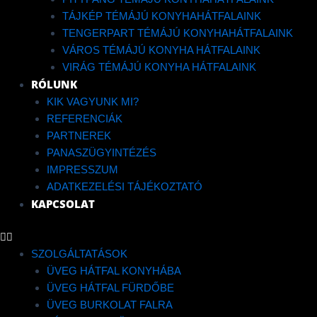
GLASS
TÁJKÉP TÉMÁJÚ KONYHAHÁTFALAINK
TENGERPART TÉMÁJÚ KONYHAHÁTFALAINK
NYOMTATOTT
VÁROS TÉMÁJÚ KONYHA HÁTFALAINK
VIRÁG TÉMÁJÚ KONYHA HÁTFALAINK
RÓLUNK
ZUHANYKABIN
KIK VAGYUNK MI?
REFERENCIÁK
PARTNEREK
PANASZÜGYINTÉZÉS
IMPRESSZUM
ADATKEZELÉSI TÁJÉKOZTATÓ
RATING: 0
KAPCSOLAT
SZOLGÁLTATÁSOK
ÜVEG HÁTFAL KONYHÁBA
ÜVEG HÁTFAL FÜRDŐBE
A zuhanykabin tulajdonságai
ÜVEG BURKOLAT FALRA