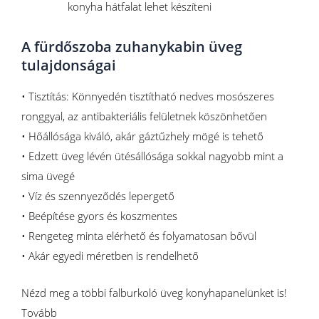
konyha hátfalat lehet készíteni
A fürdőszoba zuhanykabin üveg
tulajdonságai
• Tisztítás: Könnyedén tisztítható nedves mosószeres
ronggyal, az antibakteriális felületnek köszönhetően
• Hőállósága kiváló, akár gáztűzhely mögé is tehető
• Edzett üveg lévén ütésállósága sokkal nagyobb mint a
sima üvegé
• Víz és szennyeződés lepergető
• Beépítése gyors és koszmentes
• Rengeteg minta elérhető és folyamatosan bővül
• Akár egyedi méretben is rendelhető
Nézd meg a többi falburkoló üveg konyhapanelünket is!
Tovább