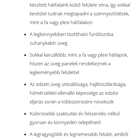
készített hátfalaink külső felülete sima, így sokkal
kevésbé tudnak megtapadni a szennyeződések,
mint a fa vagy plexi hátfalakon
A legkönnyebben tisztítható fürdőszoba
zuhanykabin üveg
Sokkal karcállóbb, mint a fa vagy plexi hátlapok,
hiszen az üveg panelek rendelkeznek a
legkeményebb felülettel
Az edzett üveg ütésállósága, hajlítószilárdsága,
hőmérsékleti ellenálló képessége az edzési
eljárás során a többszörösére növekszik
Különösebb szaktudás és felszerelés nélkül
gyorsan és könnyedén telepíthető
A legragyogóbb és legnemesebb felület, amiből