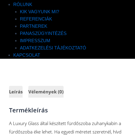
RÓLUNK
KIK VAGYUNK MI?
50 000
Ft
+ ÁFA
REFERENCIÁK
PARTNEREK
Luxury
PANASZÜGYINTÉZÉS
Glass
IMPRESSZUM
nyomtatott
ADATKEZELÉSI TÁJÉKOZTATÓ
zuhanykabin
KOSÁRBA TESZEM
KAPCSOLAT
mennyiség
Leírás
Vélemények (0)
Termékleírás
A Luxury Glass által készített fürdőszoba zuhanykabin a
fürdőszoba éke lehet. Ha egyedi méretet szeretnél, hívd