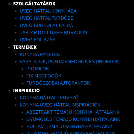
Menü
SZOLGÁLTATÁSOK
ÜVEG HÁTFAL KONYHÁBA
ÜVEG HÁTFAL FÜRDŐBE
ÜVEG BURKOLAT FALRA
TÁBTARTOTT ÜVEG BURKOLAT
ÜVEG FÓLIÁZÁS
TERMÉKEK
KONYHA PANELEK
VASALATOK, PONTMEGFOGÓK ÉS PROFILOK
PROFILOK
SHARE
FIX MEGFOGÓK
FÜRDŐSZOBAI AJTÓPÁNTOK
INSPIRÁCIÓ
KONYHA HÁTFAL TERVEZŐ
KONYHA ÜVEG HÁTFAL INSPIRÁCIÓK
LUXURY
ABSZTRAKT TÉMÁJÚ KONYHAHÁTFALAINK
GYÜMÖLCS TÉMÁJÚ KONYHA HÁTFALAINK
HULLÁM TÉMÁJÚ KONYHA HÁTFALAINK
PITYPANG TÉMÁJÚ KONYHAHÁTFALAINK