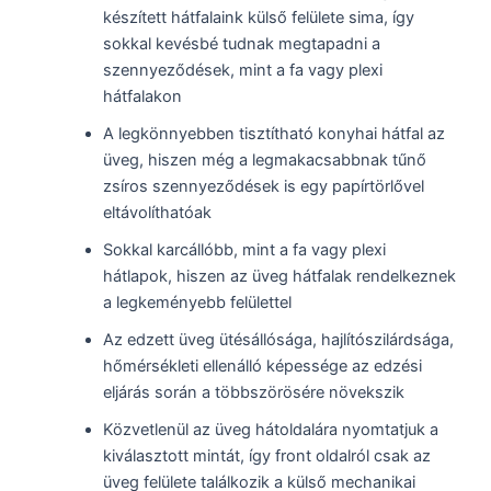
készített hátfalaink külső felülete sima, így
sokkal kevésbé tudnak megtapadni a
szennyeződések, mint a fa vagy plexi
hátfalakon
A legkönnyebben tisztítható konyhai hátfal az
üveg, hiszen még a legmakacsabbnak tűnő
zsíros szennyeződések is egy papírtörlővel
eltávolíthatóak
Sokkal karcállóbb, mint a fa vagy plexi
hátlapok, hiszen az üveg hátfalak rendelkeznek
a legkeményebb felülettel
Az edzett üveg ütésállósága, hajlítószilárdsága,
hőmérsékleti ellenálló képessége az edzési
eljárás során a többszörösére növekszik
Közvetlenül az üveg hátoldalára nyomtatjuk a
kiválasztott mintát, így front oldalról csak az
üveg felülete találkozik a külső mechanikai