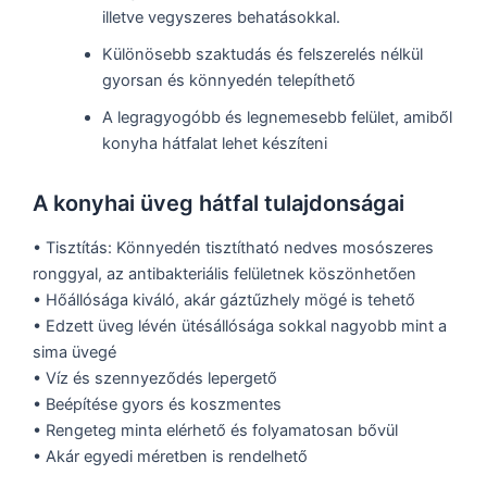
illetve vegyszeres behatásokkal.
Különösebb szaktudás és felszerelés nélkül
gyorsan és könnyedén telepíthető
A legragyogóbb és legnemesebb felület, amiből
konyha hátfalat lehet készíteni
A konyhai üveg hátfal tulajdonságai
• Tisztítás: Könnyedén tisztítható nedves mosószeres
ronggyal, az antibakteriális felületnek köszönhetően
• Hőállósága kiváló, akár gáztűzhely mögé is tehető
• Edzett üveg lévén ütésállósága sokkal nagyobb mint a
sima üvegé
• Víz és szennyeződés lepergető
• Beépítése gyors és koszmentes
• Rengeteg minta elérhető és folyamatosan bővül
• Akár egyedi méretben is rendelhető