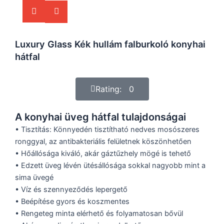
Luxury Glass Kék hullám falburkoló konyhai
hátfal
Rating: 0
A konyhai üveg hátfal tulajdonságai
• Tisztítás: Könnyedén tisztítható nedves mosószeres
ronggyal, az antibakteriális felületnek köszönhetően
• Hőállósága kiváló, akár gáztűzhely mögé is tehető
• Edzett üveg lévén ütésállósága sokkal nagyobb mint a
sima üvegé
• Víz és szennyeződés lepergető
• Beépítése gyors és koszmentes
• Rengeteg minta elérhető és folyamatosan bővül