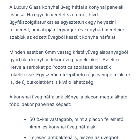
A Luxury Glass konyhai üveg hátfal a konyhai panelek
csúcsa. Ha egyedi méretet szeretnél, hívd
ügyfélszolgálatunkat és egyeztetünk egy helyszíni
felmérést, ami alapján legyártjuk és konyhád méreteire
szabjuk az edzett üvegből készült konyha hátfalat.
Minden esetben 6mm vastag kristályüveg alapanyagból
gyártjuk a konyhai dekor üveg paneleinket. Az éleket
illetve a sarkokat polírozott csiszolással tesszük
tökéletessé. Egyszerűen telepíthető régi csempe felületre
is, de új burkolatként is kiváló lehetőség.
A konyhai üveg hátfalunk előnyei a piacon megtalálható
többi dekor panelhez képest:
50 %-kal vastagabb, mint a piacon fellelhető
4mm-es konyhai üveg hátfalak
Teljesen antibakteriális, hiszen az üvegből