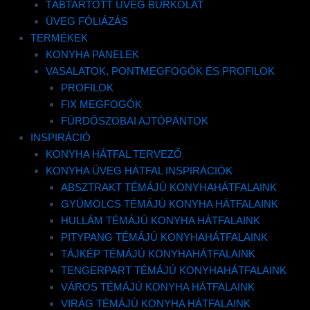
TÁBTARTOTT ÜVEG BURKOLAT
ÜVEG FÓLIÁZÁS
TERMÉKEK
A konyhai üveg hátfal tulajdonságai
KONYHA PANELEK
• Tisztítás: Könnyedén tisztítható nedves mosószeres ronggyal, az
VASALATOK, PONTMEGFOGÓK ÉS PROFILOK
antibakteriális felületnek köszönhetően
PROFILOK
• Hőállósága kiváló, akár gáztűzhely mögé is tehető
FIX MEGFOGÓK
• Edzett üveg lévén ütésállósága sokkal nagyobb mint a sima üvegé
FÜRDŐSZOBAI AJTÓPÁNTOK
• Víz és szennyeződés lepergető
INSPIRÁCIÓ
• Beépítése gyors és koszmentes
KONYHA HÁTFAL TERVEZŐ
• Rengeteg minta elérhető és folyamatosan bővül
KONYHA ÜVEG HÁTFAL INSPIRÁCIÓK
• Akár egyedi méretben is rendelhető
ABSZTRAKT TÉMÁJÚ KONYHAHÁTFALAINK
GYÜMÖLCS TÉMÁJÚ KONYHA HÁTFALAINK
HULLÁM TÉMÁJÚ KONYHA HÁTFALAINK
Ár
18 720
Ft
–
81 120
Ft
+
PITYPANG TÉMÁJÚ KONYHAHÁTFALAINK
18
ÁFA
TÁJKÉP TÉMÁJÚ KONYHAHÁTFALAINK
72
TENGERPART TÉMÁJÚ KONYHAHÁTFALAINK
-
VÁROS TÉMÁJÚ KONYHA HÁTFALAINK
81
Luxury
VIRÁG TÉMÁJÚ KONYHA HÁTFALAINK
Glass