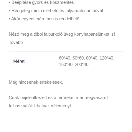
• Beépítése gyors és koszmentes
• Rengeteg minta elérhető és folyamatosan bővül
• Akár egyedi méretben is rendelhető
Nézd meg a többi falburkoló üveg konyhapanelünket is!
Tovább
60*40, 60*60, 80*40, 120*40,
Méret
160*40, 200*40
Még nincsenek értékelések.
Csak bejelentkezett és a terméket már megvásárolt
felhasználók írhatnak véleményt.