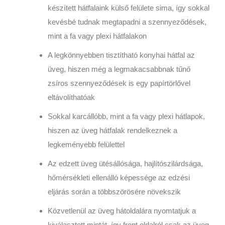
készített hátfalaink külső felülete sima, így sokkal
kevésbé tudnak megtapadni a szennyeződések,
mint a fa vagy plexi hátfalakon
A legkönnyebben tisztítható konyhai hátfal az
üveg, hiszen még a legmakacsabbnak tűnő
zsíros szennyeződések is egy papírtörlővel
eltávolíthatóak
Sokkal karcállóbb, mint a fa vagy plexi hátlapok,
hiszen az üveg hátfalak rendelkeznek a
legkeményebb felülettel
Az edzett üveg ütésállósága, hajlítószilárdsága,
hőmérsékleti ellenálló képessége az edzési
eljárás során a többszörösére növekszik
Közvetlenül az üveg hátoldalára nyomtatjuk a
kiválasztott mintát, így front oldalról csak az üveg