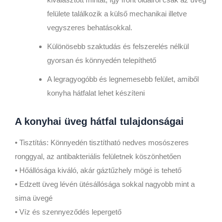
felülete találkozik a külső mechanikai illetve
vegyszeres behatásokkal.
Különösebb szaktudás és felszerelés nélkül
gyorsan és könnyedén telepíthető
A legragyogóbb és legnemesebb felület, amiből
konyha hátfalat lehet készíteni
A konyhai üveg hátfal tulajdonságai
• Tisztítás: Könnyedén tisztítható nedves mosószeres
ronggyal, az antibakteriális felületnek köszönhetően
• Hőállósága kiváló, akár gáztűzhely mögé is tehető
• Edzett üveg lévén ütésállósága sokkal nagyobb mint a
sima üvegé
• Víz és szennyeződés lepergető