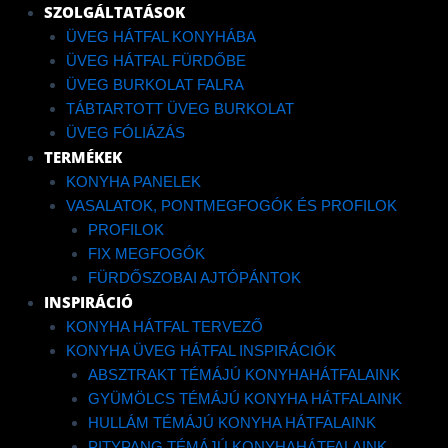
Menü
SZOLGÁLTATÁSOK
ÜVEG HÁTFAL KONYHÁBA
ÜVEG HÁTFAL FÜRDŐBE
ÜVEG BURKOLAT FALRA
TÁBTARTOTT ÜVEG BURKOLAT
ÜVEG FÓLIÁZÁS
TERMÉKEK
KONYHA PANELEK
VASALATOK, PONTMEGFOGÓK ÉS PROFILOK
PROFILOK
FIX MEGFOGÓK
FÜRDŐSZOBAI AJTÓPÁNTOK
INSPIRÁCIÓ
KONYHA HÁTFAL TERVEZŐ
KONYHA ÜVEG HÁTFAL INSPIRÁCIÓK
ABSZTRAKT TÉMÁJÚ KONYHAHÁTFALAINK
GYÜMÖLCS TÉMÁJÚ KONYHA HÁTFALAINK
HULLÁM TÉMÁJÚ KONYHA HÁTFALAINK
PITYPANG TÉMÁJÚ KONYHAHÁTFALAINK