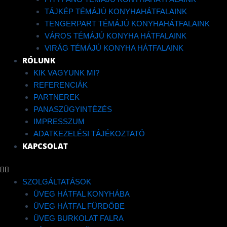
TÁJKÉP TÉMÁJÚ KONYHAHÁTFALAINK
TENGERPART TÉMÁJÚ KONYHAHÁTFALAINK
VÁROS TÉMÁJÚ KONYHA HÁTFALAINK
Megosztom
VIRÁG TÉMÁJÚ KONYHA HÁTFALAINK
RÓLUNK
KIK VAGYUNK MI?
REFERENCIÁK
PARTNEREK
LUXURY GLASS FEKETE
PANASZÜGYINTÉZÉS
PITYPANG FALBURKOLÓ
IMPRESSZUM
ADATKEZELÉSI TÁJÉKOZTATÓ
KONYHAI HÁTFAL
KAPCSOLAT
SZOLGÁLTATÁSOK
ÜVEG HÁTFAL KONYHÁBA
RATING: 0
ÜVEG HÁTFAL FÜRDŐBE
ÜVEG BURKOLAT FALRA