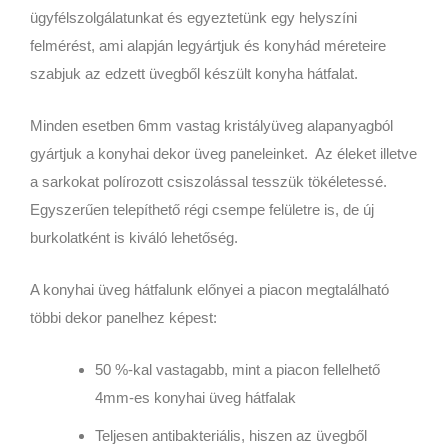
ügyfélszolgálatunkat és egyeztetünk egy helyszíni
felmérést, ami alapján legyártjuk és konyhád méreteire
szabjuk az edzett üvegből készült konyha hátfalat.
Minden esetben 6mm vastag kristályüveg alapanyagból
gyártjuk a konyhai dekor üveg paneleinket. Az éleket illetve
a sarkokat polírozott csiszolással tesszük tökéletessé.
Egyszerűen telepíthető régi csempe felületre is, de új
burkolatként is kiváló lehetőség.
A konyhai üveg hátfalunk előnyei a piacon megtalálható
többi dekor panelhez képest:
50 %-kal vastagabb, mint a piacon fellelhető
4mm-es konyhai üveg hátfalak
Teljesen antibakteriális, hiszen az üvegből