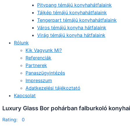
Pitypang témájú konyhahátfalaink
Tájkép témájú konyhahátfalaink
Tengerpart témájú konyhahátfalaink
Város témájú konyha hátfalaink
Virág témájú konyha hátfalaink
Rólunk
Kik Vagyunk Mi?
Referenciák
Partnerek
Panaszügyintézés
Impresszum
Adatkezelési tájékoztató
Kapcsolat
Luxury Glass Bor pohárban falburkoló konyhai
Rating: 0