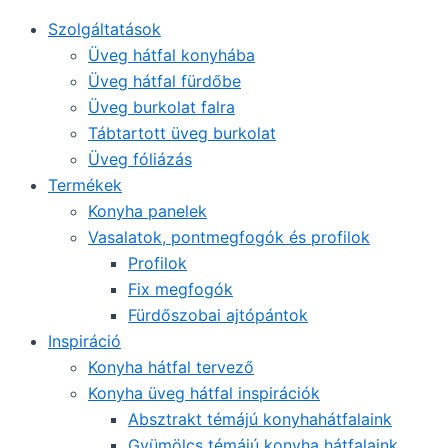
Szolgáltatások
Üveg hátfal konyhába
Üveg hátfal fürdőbe
Üveg burkolat falra
Tábtartott üveg burkolat
Üveg fóliázás
Termékek
Konyha panelek
Vasalatok, pontmegfogók és profilok
Profilok
Fix megfogók
Fürdőszobai ajtópántok
Inspiráció
Konyha hátfal tervező
Konyha üveg hátfal inspirációk
Absztrakt témájú konyhahátfalaink
Gyümölcs témájú konyha hátfalaink