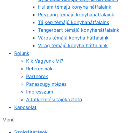
Hullám témájú konyha hátfalaink
Pitypang témájú konyhahátfalaink
Tájkép témájú konyhahátfalaink
Tengerpart témájú konyhahátfalaink
Város témájú konyha hátfalaink
Virág témájú konyha hátfalaink
Rólunk
Kik Vagyunk Mi?
Referenciák
Partnerek
Panaszügyintézés
Impresszum
Adatkezelési tájékoztató
Kapcsolat
Menü
Szolgáltatások