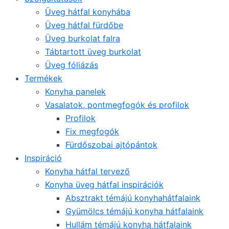
Üveg hátfal konyhába
Üveg hátfal fürdőbe
Üveg burkolat falra
Tábtartott üveg burkolat
Üveg fóliázás
Termékek
Konyha panelek
Vasalatok, pontmegfogók és profilok
Profilok
Fix megfogók
Fürdőszobai ajtópántok
Inspiráció
Konyha hátfal tervező
Konyha üveg hátfal inspirációk
Absztrakt témájú konyhahátfalaink
Gyümölcs témájú konyha hátfalaink
Hullám témájú konyha hátfalaink