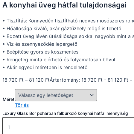
A konyhai üveg hátfal tulajdonságai
• Tisztítás: Könnyedén tisztítható nedves mosószeres rong
• Hőállósága kiváló, akár gáztűzhely mögé is tehető
• Edzett üveg lévén ütésállósága sokkal nagyobb mint a 
• Víz és szennyeződés lepergető
• Beépítése gyors és koszmentes
• Rengeteg minta elérhető és folyamatosan bővül
• Akár egyedi méretben is rendelhető
18 720
Ft
–
81 120
Ft
Ártartomány: 18 720 Ft - 81 120 Ft
+
Méret
Törlés
Luxury Glass Bor pohárban falburkoló konyhai hátfal mennyiség