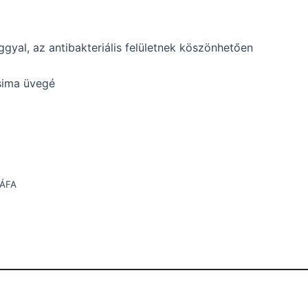
gyal, az antibakteriális felületnek köszönhetően
sima üvegé
 ÁFA