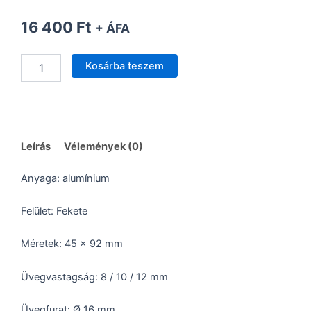
16 400
Ft
+ ÁFA
Fix
Kosárba teszem
megfogó
180°-
os
-
Fekete
mennyiség
Leírás
Vélemények (0)
Anyaga: alumínium
Felület: Fekete
Méretek: 45 x 92 mm
Üvegvastagság: 8 / 10 / 12 mm
Üvegfurat: Ø 16 mm