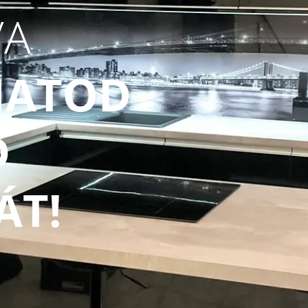
VA
HATOD
D
ÁT!