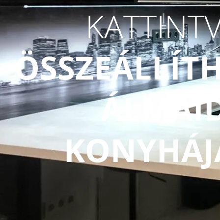
KATTINT
ÖSSZEÁLLÍT
ÁLMAI
KONYHÁJ