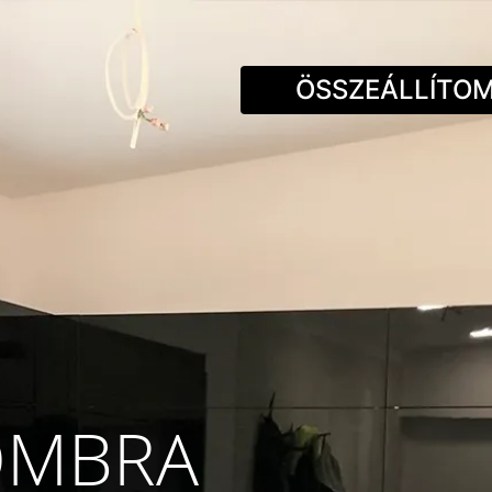
Kilépés
a
tartalomba
ÖSSZEÁLLÍTOM
OMBRA